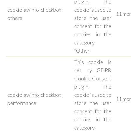
plugin. The
cookielawinfo-checkbox-
cookie is used to
11 mo
others
store the user
consent for the
cookies in the
category
“Other.
This cookie is
set by GDPR
Cookie Consent
plugin. The
cookielawinfo-checkbox-
cookie is used to
11 mo
performance
store the user
consent for the
cookies in the
category