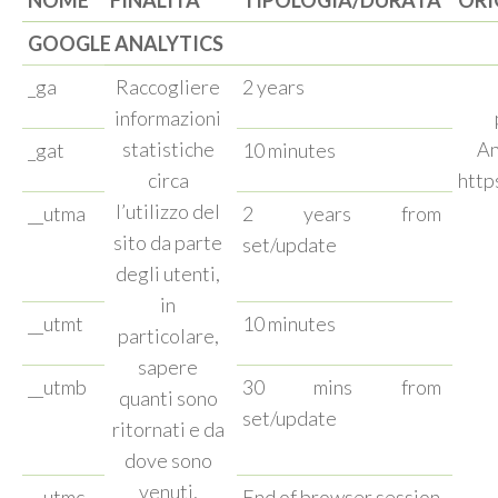
NOME
FINALITÀ
TIPOLOGIA/DURATA
ORI
GOOGLE ANALYTICS
_ga
Raccogliere
2 years
informazioni
statistiche
An
_gat
10 minutes
circa
http
l’utilizzo del
__utma
2 years from
sito da parte
set/update
degli utenti,
in
__utmt
10 minutes
particolare,
sapere
__utmb
30 mins from
quanti sono
set/update
ritornati e da
dove sono
venuti,
__utmc
End of browser session