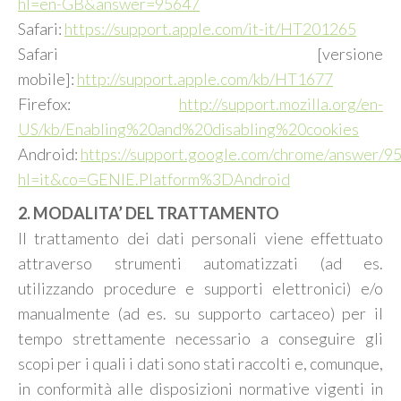
hl=en-GB&answer=95647
Safari:
https://support.apple.com/it-it/HT201265
Safari [versione
mobile]:
http://support.apple.com/kb/HT1677
Firefox:
http://support.mozilla.org/en-
US/kb/Enabling%20and%20disabling%20cookies
Android:
https://support.google.com/chrome/answer/9
hl=it&co=GENIE.Platform%3DAndroid
2. MODALITA’ DEL TRATTAMENTO
Il trattamento dei dati personali viene effettuato
attraverso strumenti automatizzati (ad es.
utilizzando procedure e supporti elettronici) e/o
manualmente (ad es. su supporto cartaceo) per il
tempo strettamente necessario a conseguire gli
scopi per i quali i dati sono stati raccolti e, comunque,
in conformità alle disposizioni normative vigenti in