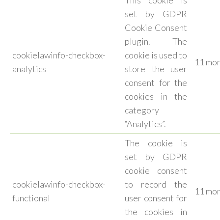
This cookie is
set by GDPR
Cookie Consent
plugin. The
cookielawinfo-checkbox-
cookie is used to
11 mo
analytics
store the user
consent for the
cookies in the
category
“Analytics”.
The cookie is
set by GDPR
cookie consent
cookielawinfo-checkbox-
to record the
11 mo
functional
user consent for
the cookies in