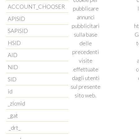
ACCOUNT_CHOOSER
pubblicare
annunci
APISID
pubblicitari
h
SAPISID
sulla base
G
HSID
delle
t
precedenti
AID
visite
NID
effettuate
c
dagli utenti
SID
sul presente
id
sito web.
_zlcmid
_gat
_drt_