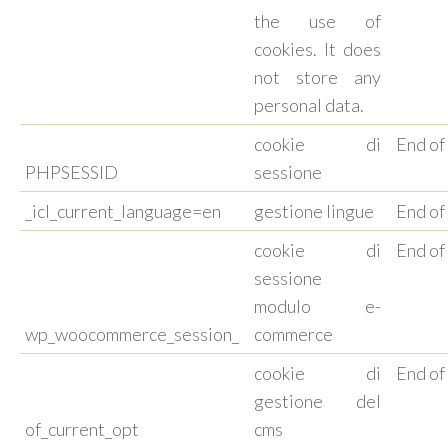
the use of
cookies. It does
not store any
personal data.
cookie di
End of
PHPSESSID
sessione
_icl_current_language=en
gestione lingue
End of
cookie di
End of
sessione
modulo e-
wp_woocommerce_session_
commerce
cookie di
End of
gestione del
of_current_opt
cms