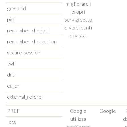
migliorare i
guest_id
propri
pid
servizi sotto
diversi punti
remember_checked
di vista.
remember_checked_on
secure_session
twll
dnt
eu_cn
external_referer
PREF
Google
Google
utilizza
d
lbcs
cookie per