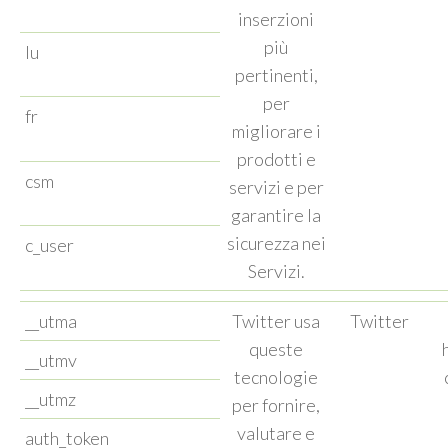
inserzioni
più
lu
pertinenti,
per
fr
migliorare i
prodotti e
csm
servizi e per
garantire la
sicurezza nei
c_user
Servizi.
__utma
Twitter usa
Twitter
queste
__utmv
tecnologie
__utmz
per fornire,
valutare e
auth_token