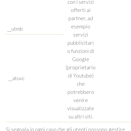
con i servizi
offerti ai
partner, ad
esempio
__utmb
servizi
pubblicitari
o funzioni di
Google
(proprietario
di Youtube)
__atuvc
che
potrebbero
venire
visualizzate
su altri siti.
Si segnala in ogni caso che gli utenti possono gestire