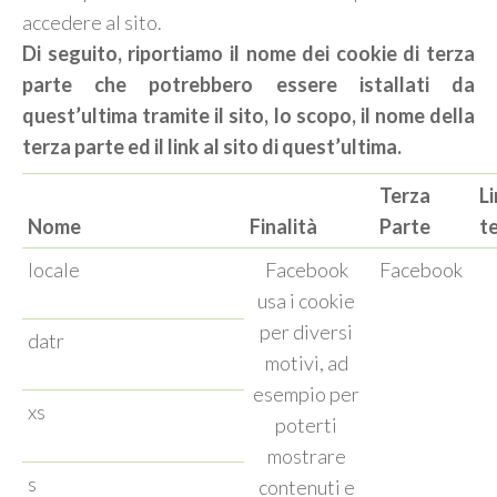
accedere al sito.
Di seguito,
riportiamo il nome dei cookie di terza
parte che potrebbero essere istallati da
quest’ultima tramite il sito, lo scopo, il nome della
terza parte ed il link al sito di quest’ultima.
Terza
L
Nome
Finalità
Parte
t
locale
Facebook
Facebook
usa i cookie
per diversi
datr
motivi, ad
esempio per
xs
poterti
mostrare
s
contenuti e