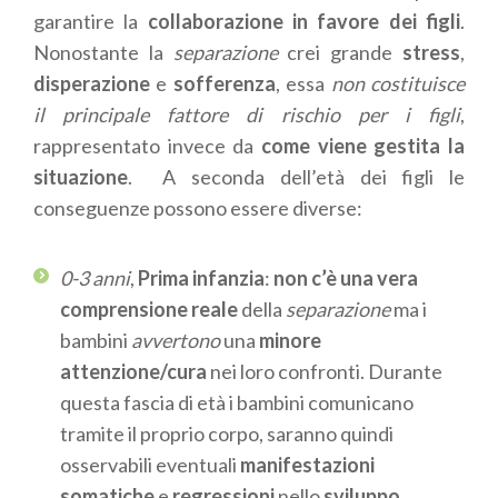
garantire la
collaborazione in favore dei figli
.
Nonostante la
separazione
crei grande
stress
,
disperazione
e
sofferenza
, essa
non costituisce
il principale fattore di rischio per i figli
,
rappresentato invece da
come viene gestita la
situazione
. A seconda dell’età dei figli le
conseguenze possono essere diverse:
0-3 anni
,
Prima infanzia
:
non c’è una vera
comprensione reale
della
separazione
ma i
bambini
avvertono
una
minore
attenzione/cura
nei loro confronti. Durante
questa fascia di età i bambini comunicano
tramite il proprio corpo, saranno quindi
osservabili eventuali
manifestazioni
somatiche
e
regressioni
nello
sviluppo