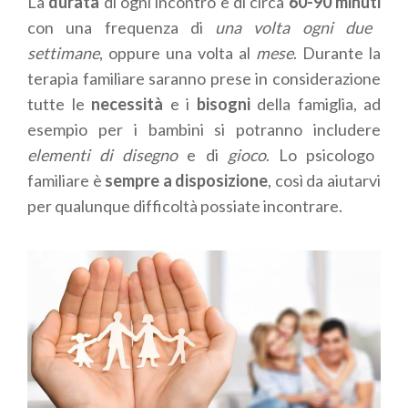
La
durata
di ogni incontro è di circa
60-90 minuti
con una frequenza di
una volta ogni due
settimane
, oppure una volta al
mese
. Durante la
terapia familiare saranno prese in considerazione
tutte le
necessità
e i
bisogni
della famiglia, ad
esempio per i bambini si potranno includere
elementi di disegno
e di
gioco
. Lo psicologo
familiare è
sempre a disposizione
, così da aiutarvi
per qualunque difficoltà possiate incontrare.