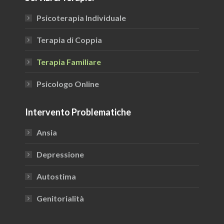
opens
opens
in
in
Psicoterapia Individuale
new
new
window
window
Terapia di Coppia
Terapia Familiare
Psicologo Online
Intervento Problematiche
Ansia
Depressione
Autostima
Genitorialità