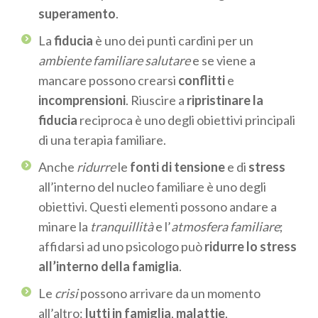
superamento
.
La
fiducia
è uno dei punti cardini per un
ambiente familiare salutare
e se viene a
mancare possono crearsi
conflitti
e
incomprensioni
. Riuscire a
ripristinare la
fiducia
reciproca è uno degli obiettivi principali
di una terapia familiare.
Anche
ridurre
le
fonti di tensione
e di
stress
all’interno del nucleo familiare è uno degli
obiettivi. Questi elementi possono andare a
minare la
tranquillità
e l’
atmosfera familiare
;
affidarsi ad uno psicologo può
ridurre lo stress
all’interno della famiglia
.
Le
crisi
possono arrivare da un momento
all’altro:
lutti in famiglia
,
malattie
,