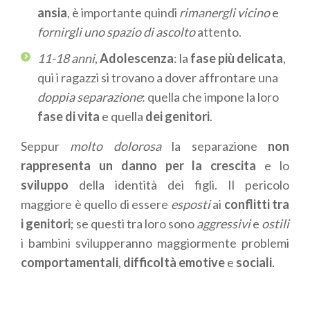
ansia
, è importante quindi
rimanergli vicino
e
fornirgli uno spazio di ascolto
attento.
11-18 anni
,
Adolescenza
: la
fase più delicata
,
qui i ragazzi si trovano a dover affrontare una
doppia separazione
: quella che impone la loro
fase di vita
e quella
dei genitori
.
Seppur
molto dolorosa
la separazione
non
rappresenta un danno per la crescita
e lo
sviluppo
della identità dei figli. Il pericolo
maggiore è quello di essere
esposti
ai
conflitti tra
i genitori
; se questi tra loro sono
aggressivi
e
ostili
i bambini svilupperanno maggiormente problemi
comportamentali
,
difficoltà emotive
e
sociali
.