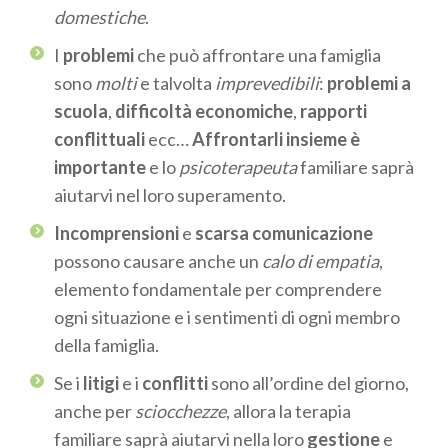
domestiche
.
I
problemi
che può affrontare una famiglia
sono
molti
e talvolta
imprevedibili
:
problemi a
scuola
,
difficoltà economiche
,
rapporti
conflittuali
ecc…
Affrontarli insieme è
importante
e lo
psicoterapeuta
familiare saprà
aiutarvi nel loro superamento.
Incomprensioni
e
scarsa comunicazione
possono causare anche un
calo di
empatia
,
elemento fondamentale per comprendere
ogni situazione e i sentimenti di ogni membro
della famiglia.
Se i
litigi
e i
conflitti
sono all’ordine del giorno,
anche per
sciocchezze
, allora la terapia
familiare saprà aiutarvi nella loro
gestione
e