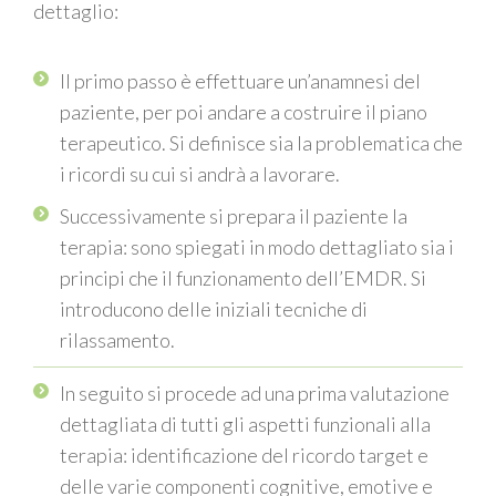
dettaglio:
Il primo passo è effettuare un’anamnesi del
paziente,
per poi andare a costruire
il piano
terapeutico. Si definisce sia la problematica che
i ricordi su cui si andrà a lavorare.
Successivamente si prepara il paziente la
terapia: sono spiegati in modo dettagliato sia i
principi che il funzionamento dell’EMDR.
S
i
introducono delle iniziali tecniche di
rilassamento.
In seguito si procede ad una prima valutazione
dettagliata di tutti gli aspetti funzionali alla
terapia: identificazione del ricordo
target
e
del
le varie componenti cognitive, emotive e