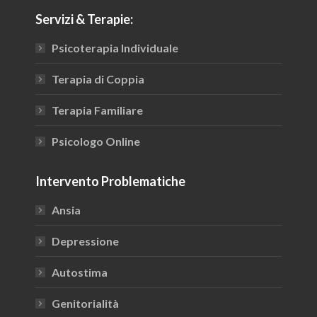
page
page
Servizi & Terapie:
opens
opens
in
in
Psicoterapia Individuale
new
new
window
window
Terapia di Coppia
Terapia Familiare
Psicologo Online
Intervento Problematiche
Ansia
Depressione
Autostima
Genitorialità