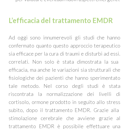
L’efficacia del trattamento EMDR
Ad oggi sono
i
nnumerevoli
gli studi che hanno
confermato quanto questo approccio terapeutico
sia efficace per la cura di traumi e disturbi
ad ess
i
.
correlati.
Non solo
è
stat
a
dimostrat
a
la sua
efficacia, ma anche le variazioni sia strutturali che
fisiologiche dei pazienti che hanno
sperimentato
tale metodo
. Nel corso degli studi
è
stat
a
riscontrata
la normalizzazione dei livelli di
cortisolo, ormone prodotto in seguito allo stress
subito
,
dopo
i
l trattamento EMDR. Grazie alla
stimolazione cerebrale
che avviene grazie al
trattamento EMDR è possibile
effettuare una