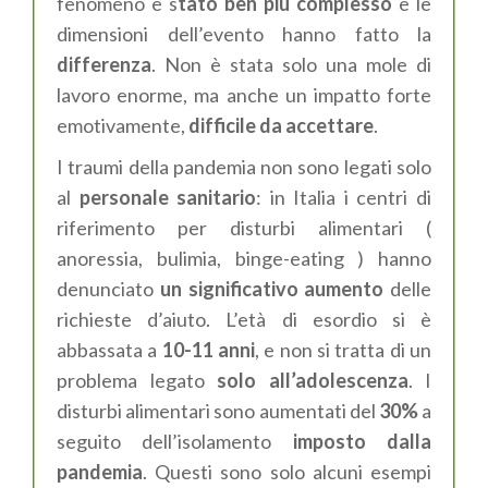
fenomeno è s
tato ben più complesso
e
le
dimensioni dell’evento hanno fatto la
differenza
. Non è stata solo una mole di
lavoro enorme, ma anche un impatto forte
emotivamente
,
difficile da accettare
.
I traumi della pandemia non sono legati solo
a
l
personale
sanitario
: in Italia i centri di
riferimento per disturbi alimentari (
anoressia, bulimia, binge-eating ) hanno
denunciato
un significativo aumento
delle
richieste d’aiuto. L’età di esordio si è
abbassata a
10-11 anni
,
e non si tratta di
un
problema legato
solo all’adolescenza
. I
disturbi alimentari sono aumentati del
30%
a
seguito dell’isolamento
imposto da
lla
pandemia
.
Questi sono solo alcuni esempi