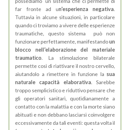
possediamo
un sistema
che ci permette di
far fronte
ad u
n’esperienza negativa
.
Tuttavia
in alcune situazioni, in particolare
quando ci troviamo a vivere delle esperienze
traumatiche,
questo sistema
può non
funzionare perfettamente,
manifesta
ndo
un
blocco nell’elaborazione del materiale
traumatico
. La stimolazione bilaterale
permette così di ri
attiva
re
il
nostro
cervello,
aiutandolo a
rimettere in funzione la
sua
naturale
capacità elaborativa
.
Sarebbe
troppo semplicistico e riduttivo
pensare che
gli operatori
sanitari
, quotidianamente
a
contatto con la
malattia e con la
morte
siano
abituati e non d
ebbano lasciarsi coinvolgere
eccessivamente da tali eventi:
questa volta il