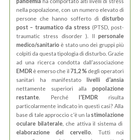
pandemia
ha comportato alti livelli di stress
nella popolazione, con un numero
elevato
di
persone che hanno sofferto di
disturbo
post
– traumatico da stress
(
PTSD,
post-
traumatic stress disorder
).
Il
personale
medico/sanitario
è stato uno dei gruppi più
colpiti
da questa tipologia
di disturbo
. Grazie
ad una ricerca condotta dall’associazione
EMDR
è emerso che il
71,2 %
degli operatori
sanitari ha
manifestato
livelli d’ansia
nettamente superiori alla
popolazione
restante
.
Perché
l’EMDR
risulta
particolarmente indicato in questi casi? Alla
base
di tale approccio
c’è
un l
a
stimolazione
oculare
bilaterale
,
che attiva il sistema di
elaborazione del cervello
.
Tutti noi