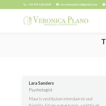
+39 339 128 6028
veronica.plano2@gmail.com
T
Lara Sanders
Psychologist
Mauris vestibulum interdum mi sed
fringilla. Etiam augue turpis, sagittis et