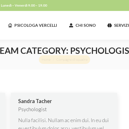
Lunedì – Venerdì 9.00 – 19.00
PSICOLOGA VERCELLI
CHI SONO
SERVIZ
PSICOLOGA VERCELLI
CHI SONO
SERVIZ
EAM CATEGORY:
PSYCHOLOGI
You are here:
Home
Compagno di squadra
Sandra Tacher
Psychologist
Nulla facilisi. Nullam ac enim dui. In eu dui
eu estibulum dolor arcu, vestibulum vel