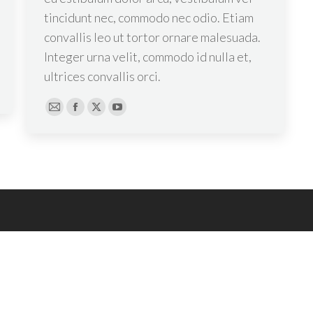
tincidunt nec, commodo nec odio. Etiam
convallis leo ut tortor ornare malesuada.
Integer urna velit, commodo id nulla et,
ultrices convallis orci.
E-
Facebook
X
YouTube
mail