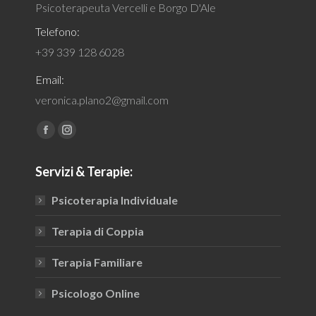
Psicoterapeuta Vercelli e Borgo D'Ale
Telefono:
+39 339 128 6028
Email:
veronica.plano2@gmail.com
Find us on:
Facebook
Instagram
page
page
Servizi & Terapie:
opens
opens
in
in
Psicoterapia Individuale
new
new
window
window
Terapia di Coppia
Terapia Familiare
Psicologo Online