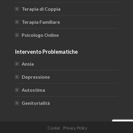
new
new
window
window
Terapia di Coppia
Terapia Familiare
Psicologo Online
Intervento Problematiche
Ansia
Depressione
Autostima
Genitorialità
Cookie
Privacy Policy