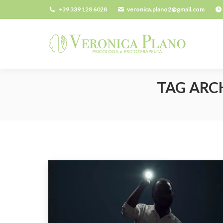
+39 339 128 6028
veronica.plano2@gmail.com
TAG ARC