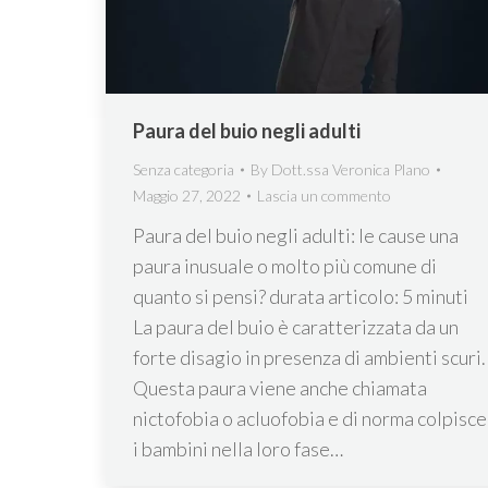
Paura del buio negli adulti
Senza categoria
By
Dott.ssa Veronica Plano
Maggio 27, 2022
Lascia un commento
Paura del buio negli adulti: le cause una
paura inusuale o molto più comune di
quanto si pensi? durata articolo: 5 minuti
La paura del buio è caratterizzata da un
forte disagio in presenza di ambienti scuri.
Questa paura viene anche chiamata
nictofobia o acluofobia e di norma colpisce
i bambini nella loro fase…