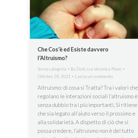
Che Cos’è ed Esiste davvero
l’Altruismo?
Senza categoria
By
Dott.ssa Veronica Plano
Ottobre 28, 2021
Lascia un commento
Altruismo: di cosa si Tratta? Tra i valori che
regolano le interazioni sociali l’altruismo è
senza dubbio tra i più importanti, Si ritiene
che sia legato all’aiuto verso il prossimo e
alla solidarietà. A dispetto di ciò che si
possa credere, l’altruismo non è del tutto