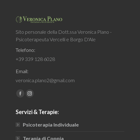
Sito personale della Dott.ssa Veronica Plano -
Psicoterapeuta Vercelli e Borgo D'Ale
Telefono:
+39 339 128 6028
Email:
veronica.plano2@gmail.com
Find us on:
Facebook
Instagram
page
page
Servizi & Terapie:
opens
opens
in
in
Psicoterapia Individuale
new
new
window
window
Terapia di Coppia