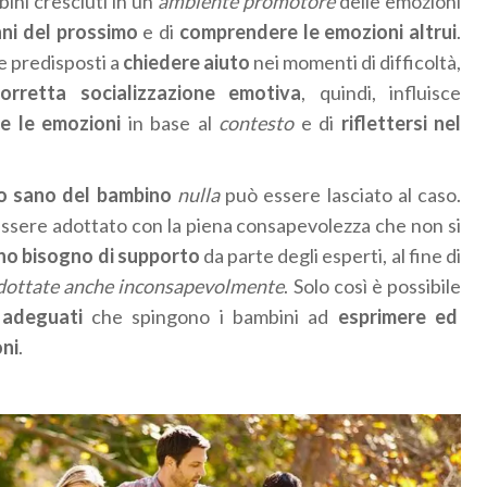
bini cresciuti in un
ambiente promotore
delle emozioni
nni del prossimo
e di
comprendere le emozioni altrui
.
 predisposti a
chiedere aiuto
nei momenti di difficoltà,
corretta socializzazione emotiva
, quindi, influisce
e le emozioni
in base al
contesto
e di
riflettersi nel
o sano del bambino
nulla
può essere lasciato al caso.
 essere adottato con la piena consapevolezza che non si
o bisogno di supporto
da parte degli esperti, al fine di
adottate anche inconsapevolmente
. Solo così è possibile
n adeguati
che spingono i bambini ad
esprimere ed
oni
.