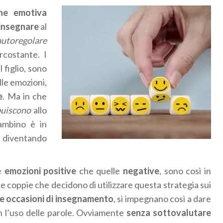
one emotiva
insegnare
al
autoregolare
rcostante. I
l figlio, sono
lle emozioni,
e
. Ma in che
buiscono
allo
bambino è in
 diventando
e
emozioni positive
che quelle
negative
,
sono così in
Le coppie che decidono di utilizzare questa strategia sui
e occasioni di insegnamento
, si impegnano così a dare
n l’uso delle parole. Ovviamente
senza sottovalutare