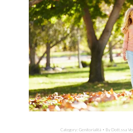
Category:
Genitorialità
By
Dott.ssa Ve