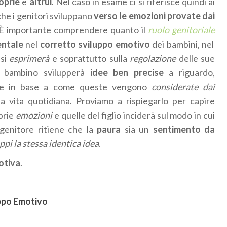
oprie
e
altrui
. Nel caso in esame ci si riferisce quindi ai
che i genitori sviluppano
verso le emozioni provate dai
 È importante comprendere quanto il
ruolo genitoriale
ntale
nel
corretto sviluppo emotivo
dei bambini, nel
 si
esprimerà
e soprattutto sulla
regolazione
delle sue
l bambino svilupperà
idee ben precise
a riguardo,
te in base a come queste vengono
considerate dai
la vita quotidiana. Proviamo a rispiegarlo per capire
prie
emozioni
e quelle del figlio inciderà sul modo in cui
l genitore ritiene che la
paura
sia un
sentimento da
ppi la stessa identica idea
.
otiva
.
luppo Emotivo