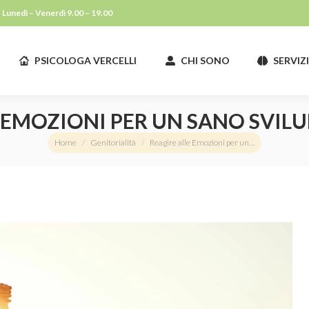
Lunedì – Venerdì 9.00 – 19.00
PSICOLOGA VERCELLI
CHI SONO
SERVIZ
PSICOLOGA VERCELLI
CHI SONO
SERVIZ
E EMOZIONI PER UN SANO SVIL
You are here:
Home
Genitorialità
Reagire alle Emozioni per un…