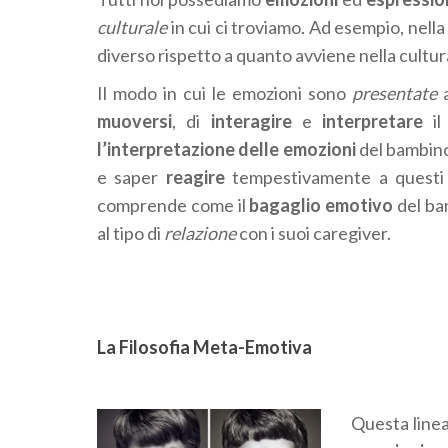
culturale
in cui ci troviamo. Ad esempio, nella
diverso rispetto a quanto avviene nella cultu
Il modo in cui le emozioni sono
presentate
muoversi
, di
interagire
e
interpretare
i
l’interpretazione delle emozioni
del bambino
e saper
reagire
tempestivamente a questi
comprende come il
bagaglio emotivo
del ba
al tipo di
relazione
con i suoi caregiver.
La Filosofia Meta-Emotiva
Questa linea