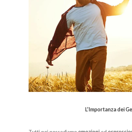
L’Importanza dei Ge
Tutti noi possediamo
emozioni
ed
espression