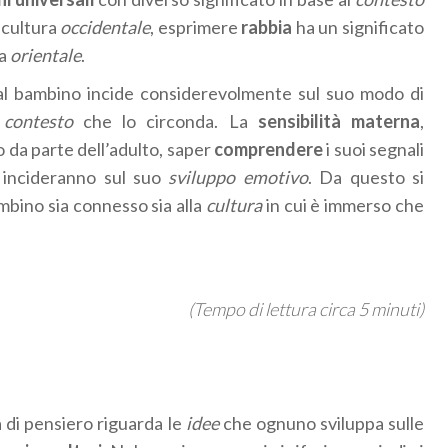
 cultura
occidentale
, esprimere
rabbia
ha un significato
ra
orientale
.
al bambino incide considerevolmente sul suo modo di
l
contesto
che lo circonda. La
sensibilità materna
,
 da parte dell’adulto, saper
comprendere
i suoi segnali
 incideranno sul suo
sviluppo emotivo
. Da questo si
mbino sia connesso sia alla
cultura
in cui è immerso che
(Tempo di lettura circa 5 minuti)
 di pensiero riguarda le
idee
che ognuno sviluppa sulle