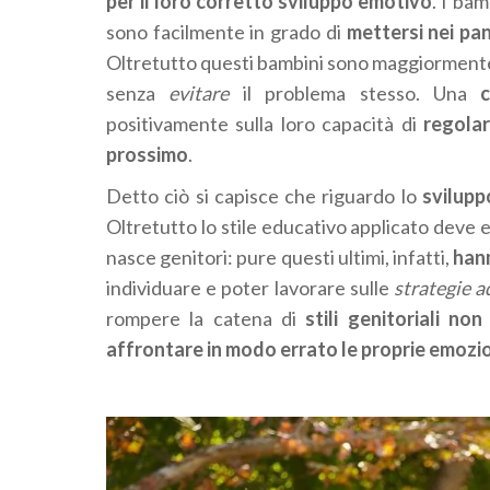
per il loro corretto sviluppo emotivo
. I bam
sono facilmente in grado di
mettersi nei pa
Oltretutto questi bambini sono maggiormente
senza
evitare
il problema stesso. Una
positivamente sulla loro capacità di
regolar
prossimo
.
Detto ciò si capisce che riguardo lo
svilupp
Oltretutto lo stile educativo applicato deve
nasce genitori: pure questi ultimi, infatti,
hann
individuare e poter lavorare sulle
strategie 
rompere la catena di
stili genitoriali no
affrontare in modo errato le proprie emozi