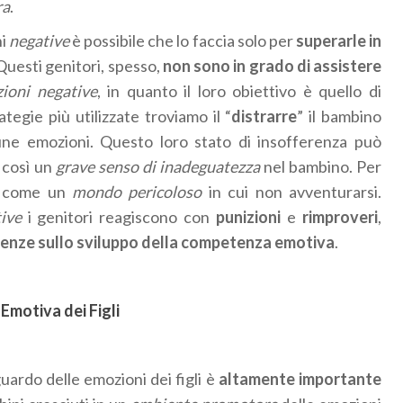
ra
.
ni
negative
è possibile che lo faccia solo per
superarle in
 Questi genitori, spesso,
non sono in grado di assistere
oni negative
, in quanto il loro obiettivo è quello di
rategie più utilizzate troviamo il “
distrarre
” il bambino
ne emozioni. Questo loro stato di insofferenza può
 così un
grave senso di inadeguatezza
nel bambino. Per
 come un
mondo pericoloso
in cui non avventurarsi.
ive
i genitori reagiscono con
punizioni
e
rimproveri
,
enze sullo sviluppo della competenza emotiva
.
Emotiva dei Figli
guardo delle emozioni dei figli è
altamente importante