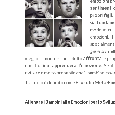
emozioni pr
sentimenti
propri figli
.
sia
fondame
modo in cui
emozioni. I
specialmen
genitori
nel
meglio: il modo in cui l’adulto
affronta
le pro
quest’ultimo
apprenderà l’emozione
. Se i
evitare
è molto probabile che il bambino
svilu
Tutto ciò è definito come
Filosofia Meta-Em
Allenare i Bambini alle Emozioni per lo Svi