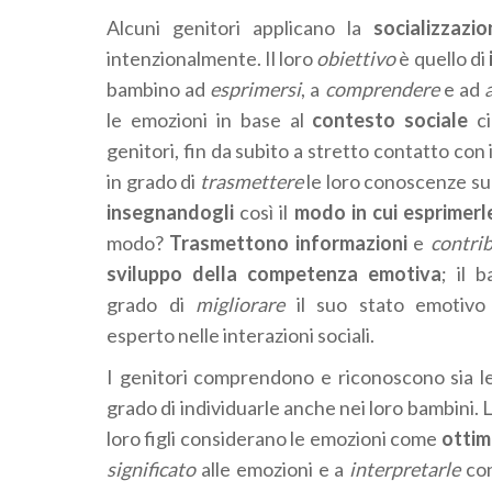
Alcuni genitori applicano la
socializzazi
intenzionalmente. Il loro
obiettivo
è quello di
bambino ad
esprimersi
, a
comprendere
e ad
le emozioni in base al
contesto sociale
ci
genitori, fin da subito a stretto contatto con i
in grado di
trasmettere
le loro conoscenze su
insegnandogli
così
il
modo in cui esprimerl
modo?
Trasmettono informazioni
e
contri
sviluppo della competenza emotiva
; il 
grado di
migliorare
il suo stato emotivo
esperto nelle interazioni sociali.
I genitori comprendono e riconoscono sia l
grado di individuarle anche nei loro bambini. 
loro figli considerano le emozioni come
ottim
significato
alle emozioni e a
interpretarle
co