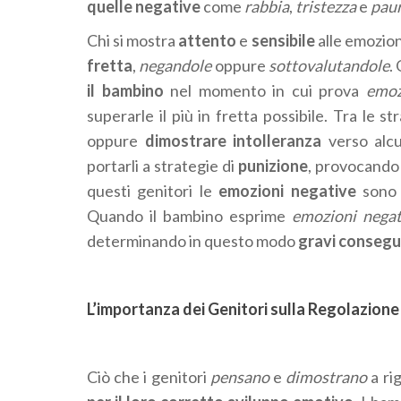
quelle negative
come
rabbia
,
tristezza
e
pau
Chi si mostra
attento
e
sensibile
alle emozio
fretta
,
negandole
oppure
sottovalutandole
.
il bambino
nel momento in cui prova
emozi
superarle il più in fretta possibile. Tra le st
oppure
dimostrare intolleranza
verso alcu
portarli a strategie di
punizione
, provocando
questi genitori le
emozioni negative
sono
Quando il bambino esprime
emozioni negat
determinando in questo modo
gravi consegu
L’importanza dei Genitori sulla Regolazione 
Ciò che i genitori
pensano
e
dimostrano
a ri